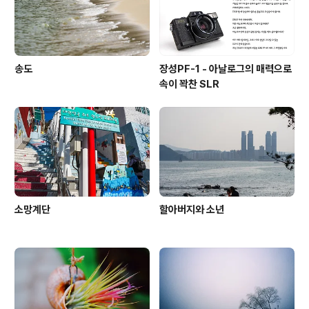
송도
장성PF-1 - 아날로그의 매력으로
속이 꽉찬 SLR
소망계단
할아버지와 소년