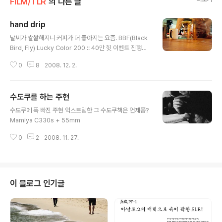
FILM/TLR
의 다른 글
hand drip
글 내용
날씨가 쌀쌀해지니 커피가 더 좋아지는 요즘. BBF(Black
Bird, Fly) Lucky Color 200 :: 40만 힛 이벤트 진행중
입니다. http://eastrain.co.kr/1118
0
8
2008. 12. 2.
수도쿠를 하는 주현
글 내용
수도쿠에 푹 빠진 주현 익스트림한 그 수도쿠책은 언제쯤?
Mamiya C330s + 55mm
0
2
2008. 11. 27.
이 블로그 인기글