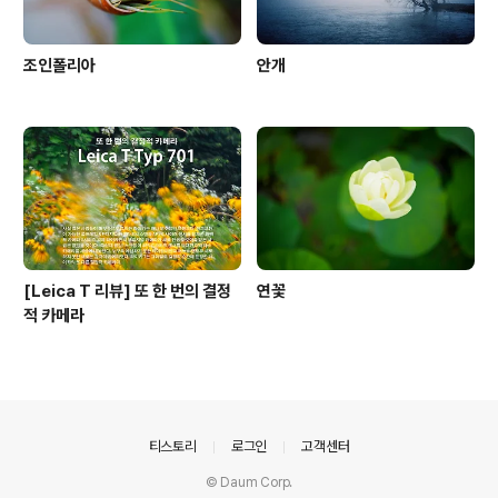
조인폴리아
안개
[Leica T 리뷰] 또 한 번의 결정
연꽃
적 카메라
의안내
티스토리
로그인
고객센터
© Daum Corp.