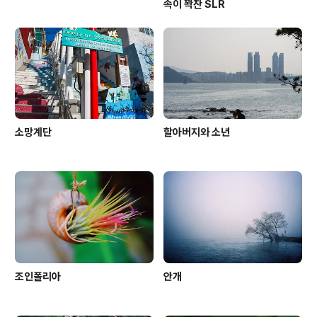
속이 꽉찬 SLR
소망계단
할아버지와 소년
조인폴리아
안개