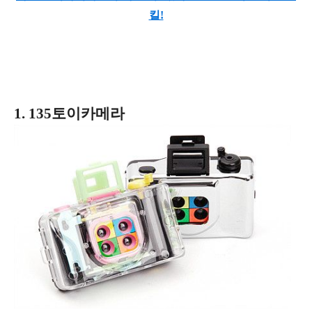
킬!
1. 135토이카메라