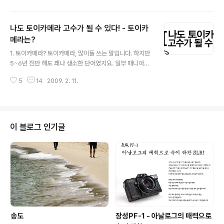
초보라면 한글자도 놓치지 말고 정독하세욧! 1. 초보를 위
한 사진기초 ① 노출에 대한 이해 - 흔히들 말하는 적정노
나도 토이카메라 고수가 될 수 있다! - 토이카
출이란 필름에 적정한 빛이 노광되는 값을 말합니다. - 보
통 조리개와 셔터 스피드를 이용하여 노출을 조절하게 됩
메라는?
글 내용
니다. - 비커에 물이 가득 담기는 순간을 적정노출에 비교
1. 토이카메라? 토이카메라, 많이들 쓰는 말입니다. 하지만
하자면 - 수도꼭지에서 나오는 물의 양을 조절하는 것을 조
5~6년 전만 해도 꽤나 생소한 단어였지요. 일부 매니아들
리개로 볼 수 있으며 - 얼마동안 수도꼭지를 열어 놓을 것
사이에서나 통용되던 단어랄까요. 하지만 이제 취미사진을
인가를 셔터스피드로 볼 수 있겠지요. - 이렇듯 조리개 개
5
14
2009. 2. 11.
찍는 사람들 중에 토이카메라를 모르는 분을 뵙는 게 더 힘
방 값과 셔터스피드 시간에 따..
들어졌군요. 그러나, 정작 어떤 카메라를 토이카메라라 부
르는지 모르는 분이 많아요. 그럼 아주 간단히 토이카메라
를 정의해 볼까요? 토이카메라는 플라스틱 바디, 플라스틱
렌즈를 사용한 카메라이다. 아주 간단합니다. 그저 플라스
이 블로그 인기글
틱으로 만들어진 카메라라면 토이카메라라고 칭하면 되겠
습니다. 그러나 대부분의 모든 정의가 그러하듯이 예외도
존재합니다. 초창기 토이카메라 유저들이 즐겨 쓰던 러시
아에서 생산된 일부 기종의 경우 바디의 재질은 플라스틱
이지만 코팅된 유리렌즈가 탑재되어 있습니다..
송도
장성PF-1 - 아날로그의 매력으로