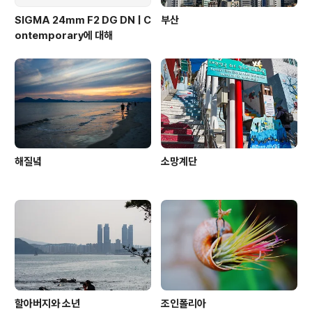
SIGMA 24mm F2 DG DN | C
부산
ontemporary에 대해
해질녘
소망계단
할아버지와 소년
조인폴리아