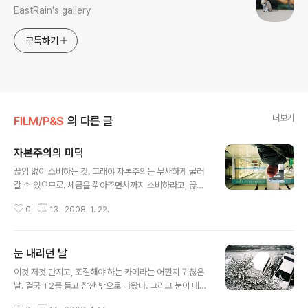
EastRain's gallery
구독하기
더보기
FILM/P&S
의 다른 글
자본주의의 미덕
글 내용
끊임 없이 소비하는 것. 그래야 자본주의는 무사하게 굴러
갈 수 있으므로. 세금을 깎아주면서까지 소비하라고, 끊임
없이 소비하라고, 어찌나 질기게 물고 늘어지던지. 결국 술
0
13
2008. 1. 22.
한병과 담배 한보루를 사서 돌아왔다. 30년을 자본주의에
찌들어 살았는데, 앞으로 더 살아갈 날들이 참 무섭다. CO
NTAX T2 Kodak PORTRA 160NC
눈 내리던 날
글 내용
이것 저것 만지고, 조절해야 하는 카메라는 어쩐지 귀찮은
날. 결국 T2를 들고 잠깐 밖으로 나왔다. 그리고 눈이 내린
흔적을 담았다. 눈은 내리고, 사람들은 그 위를 걷고, 그리