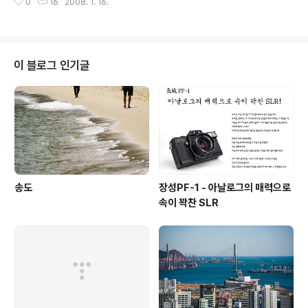
0
16
2008. 1. 16.
고 흔적이 남고, 그리고 그 모든것이 내 카메라의 필름에 담
겼다. Contax T2 Fuji AutoAuto 200
이 블로그 인기글
송도
장성PF-1 - 아날로그의 매력으로
속이 꽉찬 SLR