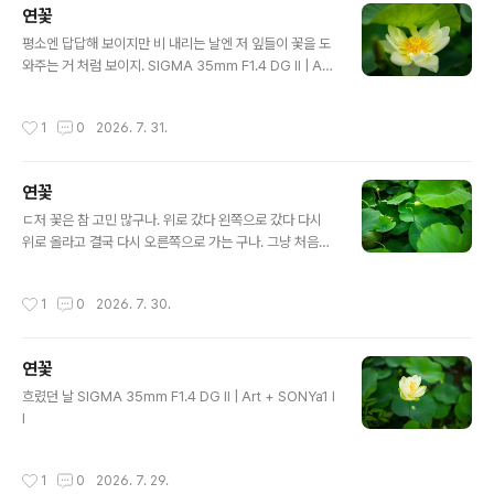
연꽃
글 내용
평소엔 답답해 보이지만 비 내리는 날엔 저 잎들이 꽃을 도
와주는 거 처럼 보이지. SIGMA 35mm F1.4 DG II | Art
+ SONYa1 II
작성시간
1
0
2026. 7. 31.
연꽃
글 내용
ㄷ저 꽃은 참 고민 많구나. 위로 갔다 왼쪽으로 갔다 다시
위로 올라고 결국 다시 오른쪽으로 가는 구나. 그냥 처음부
터 쭉 위로 올라가면 될것을. SIGMA 35mm F1.4 DG II
| Art + SONYa1 II
작성시간
1
0
2026. 7. 30.
연꽃
글 내용
흐렸던 날 SIGMA 35mm F1.4 DG II | Art + SONYa1 I
I
작성시간
1
0
2026. 7. 29.