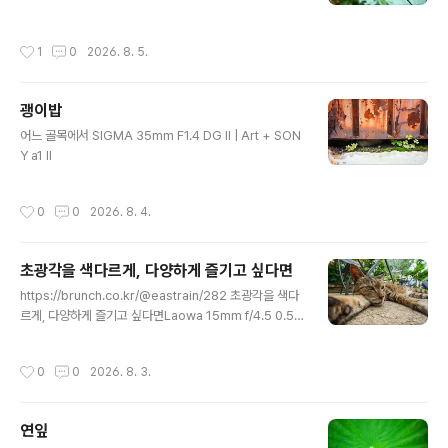
작성시간
1
0
2026. 8. 5.
괭이밥
글 내용
어느 골목에서 SIGMA 35mm F1.4 DG II | Art + SON
Y a1 II
작성시간
0
0
2026. 8. 4.
초광각을 색다르게, 다양하게 즐기고 싶다면
글 내용
https://brunch.co.kr/@eastrain/282 초광각을 색다
르게, 다양하게 즐기고 싶다면Laowa 15mm f/4.5 0.5X
Wide Angle Macro | (광고)초광각 렌즈는 오랫동안 더
넓은 화각을 향해 발전해 왔다. 그 시작에는 Zeiss Biogo
작성시간
0
0
2026. 8. 3.
n 21mm F4.5가 있었고, 이후 선보인 Zeiss Hologon
15mm F8은 초광각 렌즈의 새로운 brunch.co.kr개인적
으로 이 렌즈 맘에 드네. ㅎㅎㅎ
연잎
글 내용