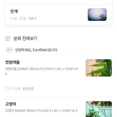
안개
0
2
조회
2
분류 전체보기
주요 글 목록
안녕하세요, EastRain입니다.
공지
안창마을
글 내용
안창마을 SIGMA 35mm F1.4 DG II | Art + SONY a1
II
작성시간
1
0
8시간 전
고양이
글 내용
고양이 SIGMA 35mm F1.4 DG II | Art + SONY a1 II