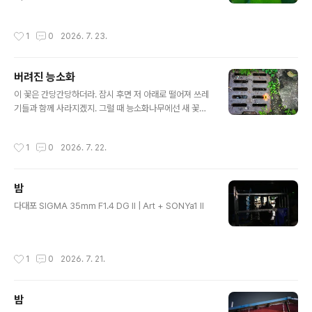
작성시간
1
0
2026. 7. 23.
버려진 능소화
글 내용
이 꽃은 간당간당하더라. 잠시 후면 저 아래로 떨어져 쓰레
기들과 함께 사라지겠지. 그럴 때 능소화나무에선 새 꽃이
필 것이고. SIGMA 35mm F1.4 DG II | Art + SONYa1
II
작성시간
1
0
2026. 7. 22.
밤
글 내용
다대포 SIGMA 35mm F1.4 DG II | Art + SONYa1 II
작성시간
1
0
2026. 7. 21.
밤
글 내용