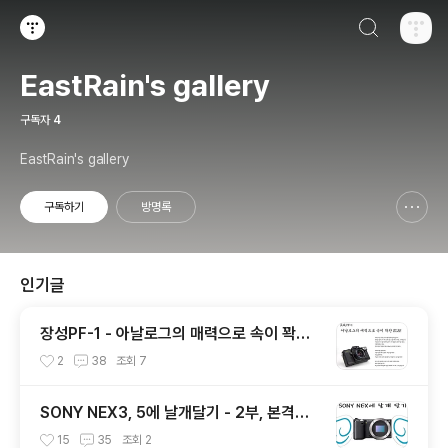
검색하기
티스토리
EastRain's gallery
구독자
4
EastRain's gallery
구독하기
방명록
신고하기 레이어
열기
인기글
장성PF-1 - 아날로그의 매력으로 속이 꽉찬
SLR
2
38
조회
7
SONY NEX3, 5에 날개달기 - 2부, 본격적
으로 이종교배에 도전하기!
15
35
조회
2