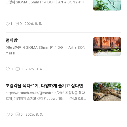
고양이 SIGMA 35mm F1.4 DG II | Art + SONY a1 II
작성시간
1
0
2026. 8. 5.
괭이밥
글 내용
어느 골목에서 SIGMA 35mm F1.4 DG II | Art + SON
Y a1 II
작성시간
0
0
2026. 8. 4.
초광각을 색다르게, 다양하게 즐기고 싶다면
글 내용
https://brunch.co.kr/@eastrain/282 초광각을 색다
르게, 다양하게 즐기고 싶다면Laowa 15mm f/4.5 0.5X
Wide Angle Macro | (광고)초광각 렌즈는 오랫동안 더
넓은 화각을 향해 발전해 왔다. 그 시작에는 Zeiss Biogo
작성시간
0
0
2026. 8. 3.
n 21mm F4.5가 있었고, 이후 선보인 Zeiss Hologon
15mm F8은 초광각 렌즈의 새로운 brunch.co.kr개인적
으로 이 렌즈 맘에 드네. ㅎㅎㅎ