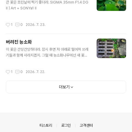
큰 꽃은 흐린날에 찍기 좋더라. SIGMA 35mm F1.4 DG
II | Art + SONYa1 II
작성시간
1
0
2026. 7. 23.
버려진 능소화
글 내용
이 꽃은 간당간당하더라. 잠시 후면 저 아래로 떨어져 쓰레
기들과 함께 사라지겠지. 그럴 때 능소화나무에선 새 꽃이
필 것이고. SIGMA 35mm F1.4 DG II | Art + SONYa1
II
작성시간
1
0
2026. 7. 22.
더보기
의안내
티스토리
로그인
고객센터