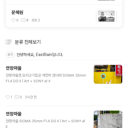
문혜원
0
8
조회
2
분류 전체보기
주요 글 목록
안녕하세요, EastRain입니다.
공지
안창마을
글 내용
안창마을엔 오리고기집은 여전히 많더라 SIGMA 35mm
F1.4 DG II | Art + SONY a1 II
작성시간
1
0
3시간 전
안창마을
글 내용
안창마을 SIGMA 35mm F1.4 DG II | Art + SONY a1
II