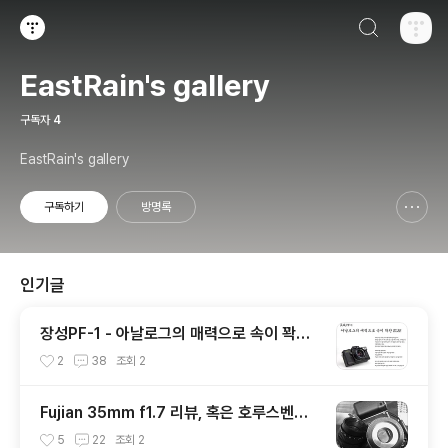
검색하기
티스토리
EastRain's gallery
구독자
4
EastRain's gallery
구독하기
방명록
신고하기 레이어
열기
인기글
장성PF-1 - 아날로그의 매력으로 속이 꽉찬
SLR
2
38
조회
2
Fujian 35mm f1.7 리뷰, 혹은 호루스벤누
35mm f1.7 리뷰
5
22
조회
2