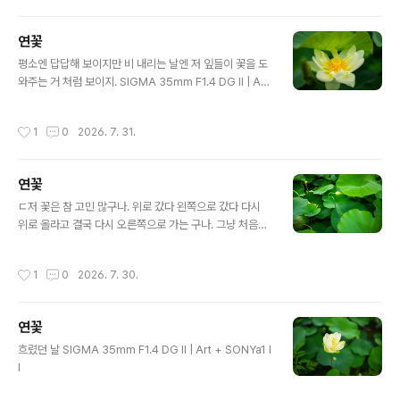
연꽃
글 내용
평소엔 답답해 보이지만 비 내리는 날엔 저 잎들이 꽃을 도
와주는 거 처럼 보이지. SIGMA 35mm F1.4 DG II | Art
+ SONYa1 II
작성시간
1
0
2026. 7. 31.
연꽃
글 내용
ㄷ저 꽃은 참 고민 많구나. 위로 갔다 왼쪽으로 갔다 다시
위로 올라고 결국 다시 오른쪽으로 가는 구나. 그냥 처음부
터 쭉 위로 올라가면 될것을. SIGMA 35mm F1.4 DG II
| Art + SONYa1 II
작성시간
1
0
2026. 7. 30.
연꽃
글 내용
흐렸던 날 SIGMA 35mm F1.4 DG II | Art + SONYa1 I
I