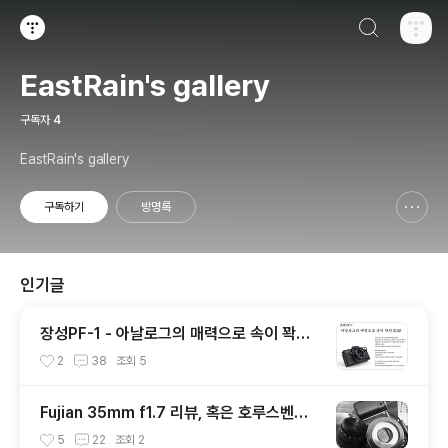
검색하기
티스토리
EastRain's gallery
구독자
4
EastRain's gallery
구독하기
방명록
신고하기 레이어
열기
인기글
장성PF-1 - 아날로그의 매력으로 속이 꽉찬
SLR
2
38
조회
5
Fujian 35mm f1.7 리뷰, 혹은 호루스벤누
35mm f1.7 리뷰
5
22
조회
2