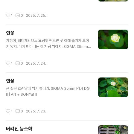
작성시간
1
0
2026. 7. 25.
연꽃
글 내용
가꺼이, 최대개방으로 요령껏 찍으면 꽃 아래 줄기가 보이
지 않지. 마치 떠다니는 것 처럼 찍히지. SIGMA 35mm F
1.4 DG II | Art + SONYa1 II
작성시간
1
0
2026. 7. 24.
연꽃
글 내용
큰 꽃은 흐린날에 찍기 좋더라. SIGMA 35mm F1.4 DG
II | Art + SONYa1 II
작성시간
1
0
2026. 7. 23.
버려진 능소화
글 내용