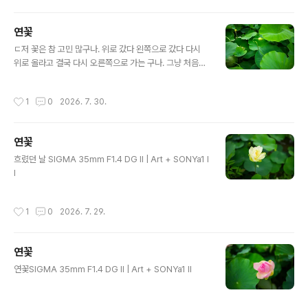
연꽃
글 내용
ㄷ저 꽃은 참 고민 많구나. 위로 갔다 왼쪽으로 갔다 다시
위로 올라고 결국 다시 오른쪽으로 가는 구나. 그냥 처음부
터 쭉 위로 올라가면 될것을. SIGMA 35mm F1.4 DG II
| Art + SONYa1 II
작성시간
1
0
2026. 7. 30.
연꽃
글 내용
흐렸던 날 SIGMA 35mm F1.4 DG II | Art + SONYa1 I
I
작성시간
1
0
2026. 7. 29.
연꽃
글 내용
연꽃SIGMA 35mm F1.4 DG II | Art + SONYa1 II