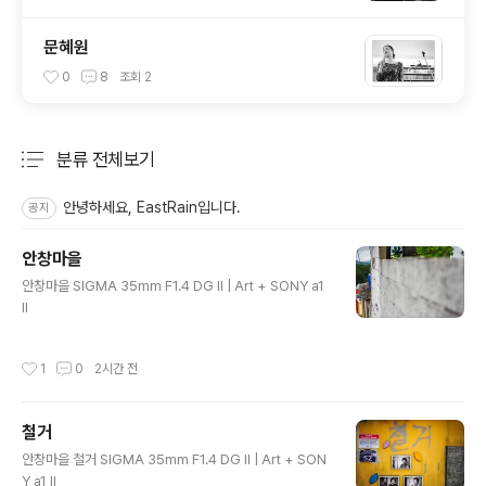
문혜원
0
8
조회
2
분류 전체보기
주요 글 목록
안녕하세요, EastRain입니다.
공지
안창마을
글 내용
안창마을 SIGMA 35mm F1.4 DG II | Art + SONY a1
II
작성시간
1
0
2시간 전
철거
글 내용
안창마을 철거 SIGMA 35mm F1.4 DG II | Art + SON
Y a1 II