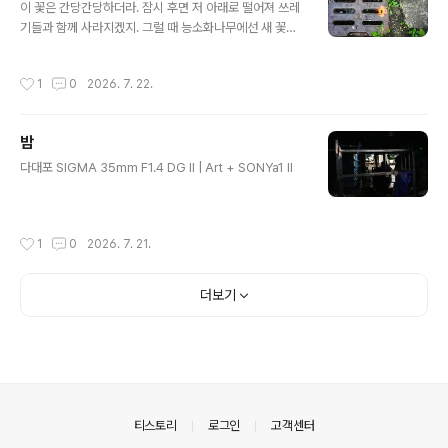
이 꽃은 간당간당하더라. 잠시 후면 저 아래로 떨어져 쓰레
기들과 함께 사라지겠지. 그럴 때 능소화나무에선 새 꽃이
필 것이고. SIGMA 35mm F1.4 DG II | Art + SONYa1
II
작성시간
1
0
2026. 7. 22.
밤
글 내용
다대포 SIGMA 35mm F1.4 DG II | Art + SONYa1 II
작성시간
1
0
2026. 7. 21.
더보기
의안내
티스토리
로그인
고객센터