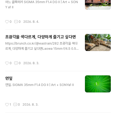
어느 골목에서 SIGMA 35mm F1.4 DG II | Art + SON
Y a1 II
작성시간
0
0
2026. 8. 4.
초광각을 색다르게, 다양하게 즐기고 싶다면
글 내용
https://brunch.co.kr/@eastrain/282 초광각을 색다
르게, 다양하게 즐기고 싶다면Laowa 15mm f/4.5 0.5X
Wide Angle Macro | (광고)초광각 렌즈는 오랫동안 더
넓은 화각을 향해 발전해 왔다. 그 시작에는 Zeiss Biogo
작성시간
0
0
2026. 8. 3.
n 21mm F4.5가 있었고, 이후 선보인 Zeiss Hologon
15mm F8은 초광각 렌즈의 새로운 brunch.co.kr개인적
으로 이 렌즈 맘에 드네. ㅎㅎㅎ
연잎
글 내용
연잎. SIGMA 35mm F1.4 DG II | Art + SONYa1 II
작성시간
1
0
2026. 8. 3.