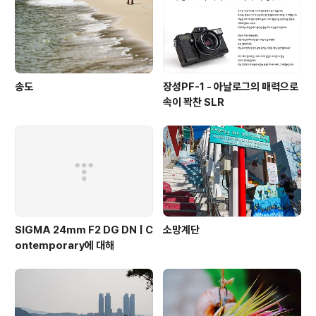
송도
장성PF-1 - 아날로그의 매력으로
속이 꽉찬 SLR
SIGMA 24mm F2 DG DN | C
소망계단
ontemporary에 대해