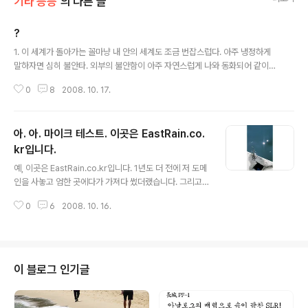
기타 등등
의 다른 글
?
글 내용
1. 이 세계가 돌아가는 꼴마냥 내 안의 세계도 조금 번잡스럽다. 아주 냉정하게
말하자면 심히 불안타. 외부의 불안함이 아주 자연스럽게 나와 동화되어 같이
춤춘다, 오래된 마룻바닥처럼 아주 신나게 삐걱거린다. 현실이란 그런 것이다.
0
8
2008. 10. 17.
어떻게든 살아가는 거고 어떻게든 죽어가는 거다. 2. 나와 첫 연애를 했던 누군
가는 결혼을 하고 그녀와 헤어지고 나서부터 나를 벌레인양 보던 선배도 결혼을
한다, 그 둘의 앞날에 행복만 가득하길 빈다. 조금의 조소도, 1그램의 거짓도 없
아. 아. 마이크 테스트. 이곳은 EastRain.co.
이, 정말. 행복을 빈다. 3. 나이를 먹긴 먹었는지 최근들어 별 쓰잘데 없는 생각
을 한다, 종종 내가 그동안 너무 막되게 살진 않았나, 너무 생각없이 살진 않았
kr입니다.
글 내용
나, 빌어먹을 왜 그렇게 순종적으로 살지 못하고 무슨 동네 양아치마냥 세상 모
예, 이곳은 EastRain.co.kr입니다. 1년도 더 전에 저 도메
두에게..
인을 사놓고 엄한 곳에다가 가져다 썼더랬습니다. 그리고
이제 EastRain.co.kr 도메인이 제자리를 찾아온 것 같습
0
6
2008. 10. 16.
니다. 이제 r-d1.tistory.com처럼 긴 주소로 들어오지 않
으셔도 됩니다. 아. 아. 이곳은 EastRain.co.kr입니다.
이 블로그 인기글