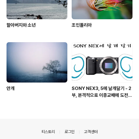
할아버지와 소년
조인폴리아
안개
SONY NEX3, 5에 날개달기 - 2
부, 본격적으로 이종교배에 도전하
기!
의안내
티스토리
로그인
고객센터