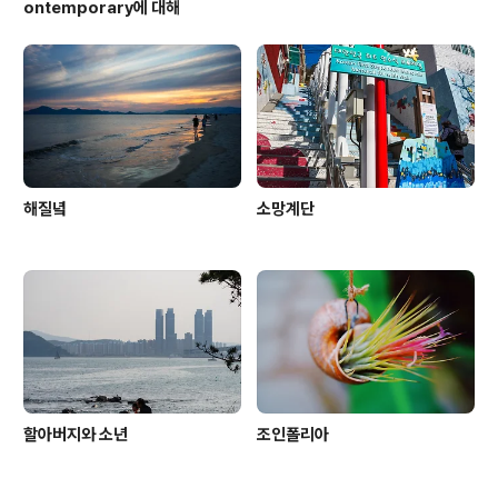
ontemporary에 대해
해질녘
소망계단
할아버지와 소년
조인폴리아