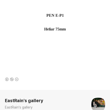
PEN E-P1
Heliar 75mm
(새창열림)
로그 정보
EastRain's gallery
EastRain's gallery