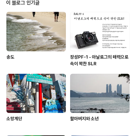
이 블로그 인기글
송도
장성PF-1 - 아날로그의 매력으로
속이 꽉찬 SLR
소망계단
할아버지와 소년