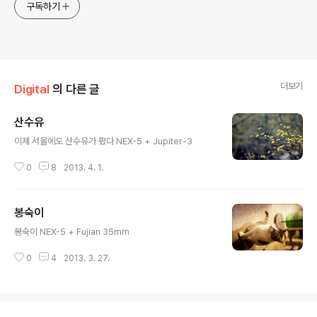
구독하기
더보기
Digital
의 다른 글
산수유
글 내용
이제 서울에도 산수유가 폈다 NEX-5 + Jupiter-3
0
8
2013. 4. 1.
봉숙이
글 내용
봉숙이 NEX-5 + Fujian 35mm
0
4
2013. 3. 27.