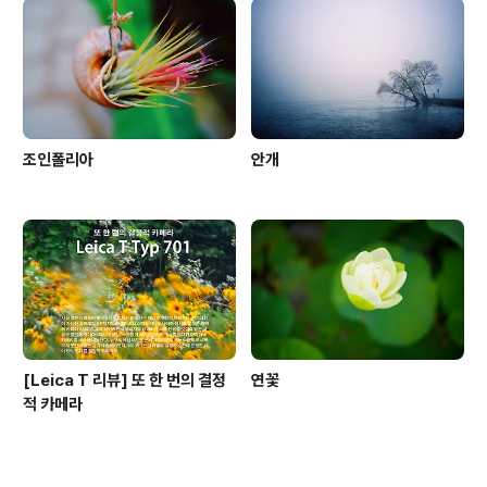
조인폴리아
안개
[Leica T 리뷰] 또 한 번의 결정
연꽃
적 카메라