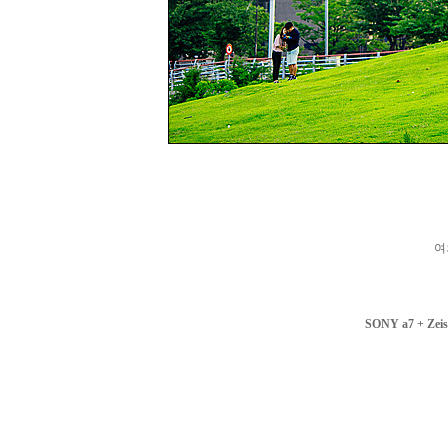
여
SONY a7 + Zeis