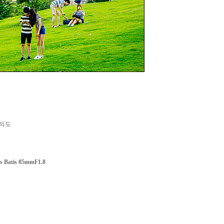
의도
s Batis 85mmF1.8