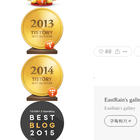
공감
,
EastRain's gall
EastRain's gallery
구독하기