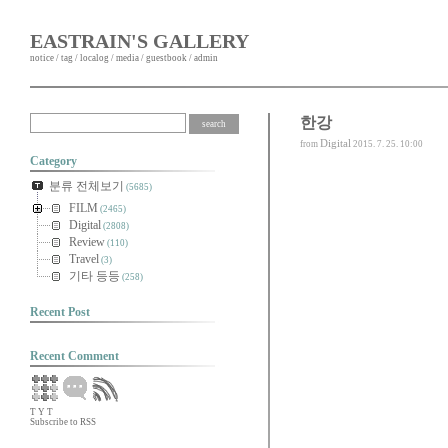
EASTRAIN'S GALLERY
notice
/
tag
/
localog
/
media
/
guestbook
/
admin
한강
Digital
from
2015. 7. 25. 10:00
Category
분류 전체보기
(5685)
FILM
(2465)
Digital
(2808)
Review
(110)
Travel
(3)
기타 등등
(258)
Recent Post
Recent Comment
T
Y
T
Subscribe to RSS