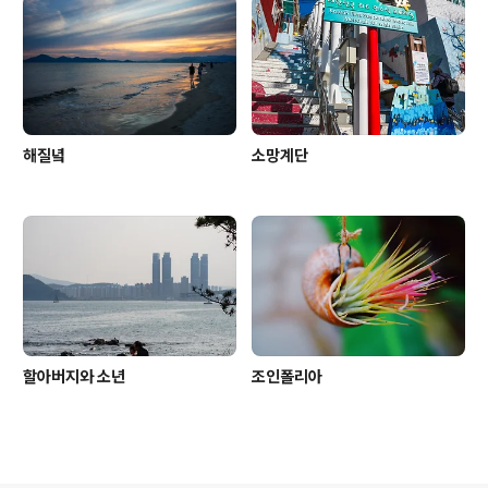
해질녘
소망계단
할아버지와 소년
조인폴리아