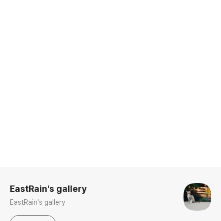
로그 정보
EastRain's gallery
EastRain's gallery