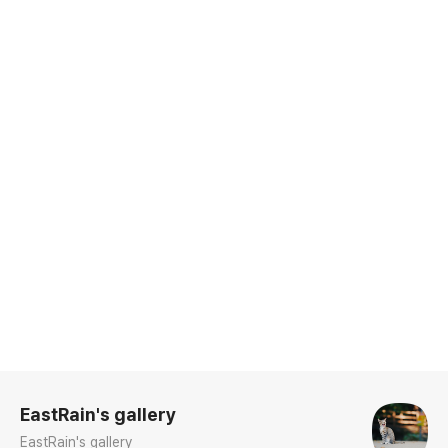
로그 정보
EastRain's gallery
EastRain's gallery