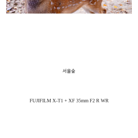
서울숲
FUJIFILM X-T1 + XF 35mm F2 R WR