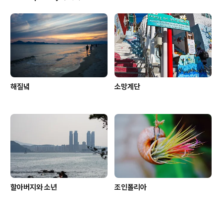
해질녘
소망계단
할아버지와 소년
조인폴리아