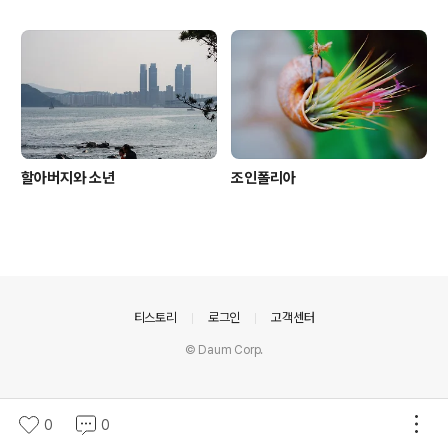
할아버지와 소년
조인폴리아
의안내
티스토리
로그인
고객센터
© Daum Corp.
0
0