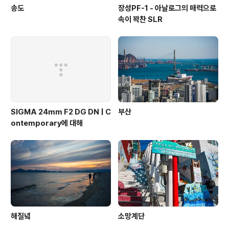
송도
장성PF-1 - 아날로그의 매력으로
속이 꽉찬 SLR
SIGMA 24mm F2 DG DN | C
부산
ontemporary에 대해
해질녘
소망계단