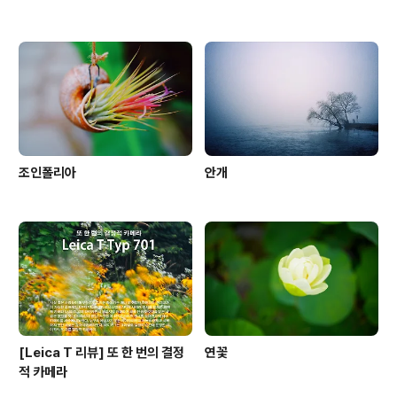
조인폴리아
안개
[Leica T 리뷰] 또 한 번의 결정
연꽃
적 카메라