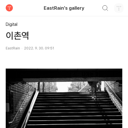
검색하기
EastRain's gallery
티스토리
Digital
이촌역
EastRain
2022. 9. 30. 09:51