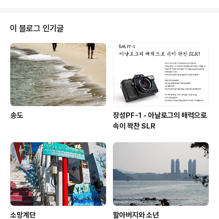
이 블로그 인기글
송도
장성PF-1 - 아날로그의 매력으로
속이 꽉찬 SLR
소망계단
할아버지와 소년