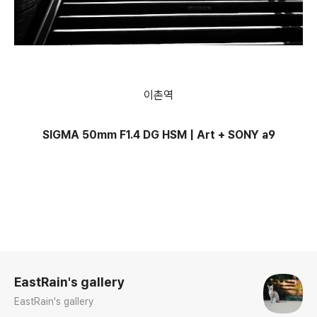
이촌역
SIGMA 50mm F1.4 DG HSM | Art + SONY a9
로그 정보
EastRain's gallery
EastRain's gallery