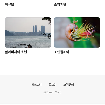
해질녘
소망계단
할아버지와 소년
조인폴리아
의안내
티스토리
로그인
고객센터
© Daum Corp.