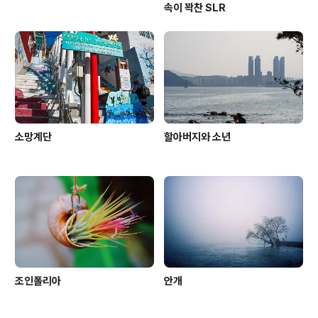
속이 꽉찬 SLR
소망계단
할아버지와 소년
조인폴리아
안개