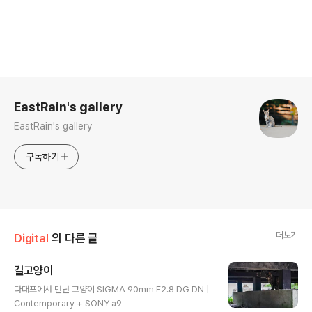
로그 정보
EastRain's gallery
EastRain's gallery
구독하기
더보기
Digital
의 다른 글
길고양이
글 내용
다대포에서 만난 고양이 SIGMA 90mm F2.8 DG DN |
Contemporary + SONY a9