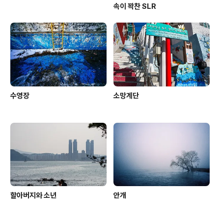
속이 꽉찬 SLR
수영장
소망계단
할아버지와 소년
안개