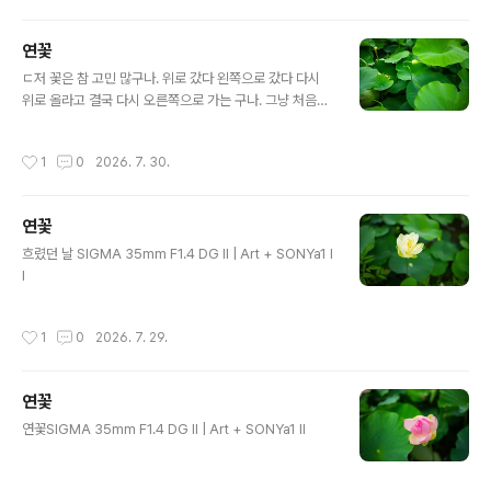
연꽃
글 내용
ㄷ저 꽃은 참 고민 많구나. 위로 갔다 왼쪽으로 갔다 다시
위로 올라고 결국 다시 오른쪽으로 가는 구나. 그냥 처음부
터 쭉 위로 올라가면 될것을. SIGMA 35mm F1.4 DG II
| Art + SONYa1 II
작성시간
1
0
2026. 7. 30.
연꽃
글 내용
흐렸던 날 SIGMA 35mm F1.4 DG II | Art + SONYa1 I
I
작성시간
1
0
2026. 7. 29.
연꽃
글 내용
연꽃SIGMA 35mm F1.4 DG II | Art + SONYa1 II