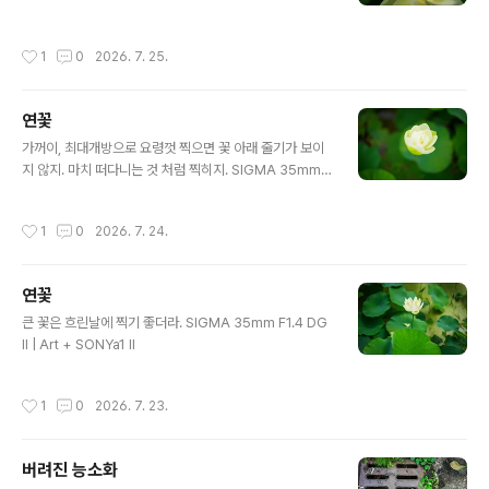
작성시간
1
0
2026. 7. 25.
연꽃
글 내용
가꺼이, 최대개방으로 요령껏 찍으면 꽃 아래 줄기가 보이
지 않지. 마치 떠다니는 것 처럼 찍히지. SIGMA 35mm F
1.4 DG II | Art + SONYa1 II
작성시간
1
0
2026. 7. 24.
연꽃
글 내용
큰 꽃은 흐린날에 찍기 좋더라. SIGMA 35mm F1.4 DG
II | Art + SONYa1 II
작성시간
1
0
2026. 7. 23.
버려진 능소화
글 내용