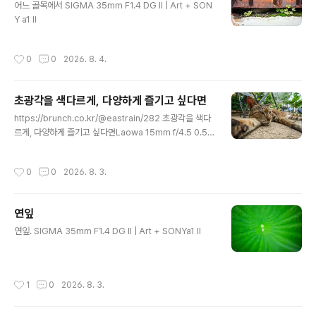
어느 골목에서 SIGMA 35mm F1.4 DG II | Art + SON
Y a1 II
작성시간
0
0
2026. 8. 4.
초광각을 색다르게, 다양하게 즐기고 싶다면
글 내용
https://brunch.co.kr/@eastrain/282 초광각을 색다
르게, 다양하게 즐기고 싶다면Laowa 15mm f/4.5 0.5X
Wide Angle Macro | (광고)초광각 렌즈는 오랫동안 더
넓은 화각을 향해 발전해 왔다. 그 시작에는 Zeiss Biogo
작성시간
0
0
2026. 8. 3.
n 21mm F4.5가 있었고, 이후 선보인 Zeiss Hologon
15mm F8은 초광각 렌즈의 새로운 brunch.co.kr개인적
으로 이 렌즈 맘에 드네. ㅎㅎㅎ
연잎
글 내용
연잎. SIGMA 35mm F1.4 DG II | Art + SONYa1 II
작성시간
1
0
2026. 8. 3.