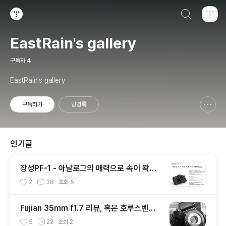
검색하기
티스토리
EastRain's gallery
구독자
4
EastRain's gallery
구독하기
방명록
신고하기 레이어
열기
인기글
장성PF-1 - 아날로그의 매력으로 속이 꽉찬
SLR
2
38
조회
5
Fujian 35mm f1.7 리뷰, 혹은 호루스벤누
35mm f1.7 리뷰
5
22
조회
2