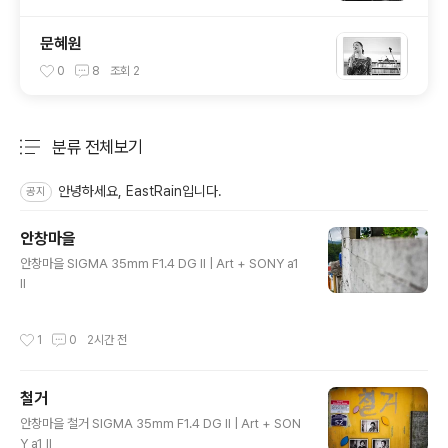
문혜원
0
8
조회
2
분류 전체보기
주요 글 목록
안녕하세요, EastRain입니다.
공지
안창마을
글 내용
안창마을 SIGMA 35mm F1.4 DG II | Art + SONY a1
II
작성시간
1
0
2시간 전
철거
글 내용
안창마을 철거 SIGMA 35mm F1.4 DG II | Art + SON
Y a1 II