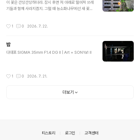
이 꽃은 간당간당하더라. 잠시 후면 저 아래로 떨어져 쓰레
기들과 함께 사라지겠지. 그럴 때 능소화나무에선 새 꽃이
필 것이고. SIGMA 35mm F1.4 DG II | Art + SONYa1
II
작성시간
1
0
2026. 7. 22.
밤
글 내용
다대포 SIGMA 35mm F1.4 DG II | Art + SONYa1 II
작성시간
1
0
2026. 7. 21.
더보기
의안내
티스토리
로그인
고객센터