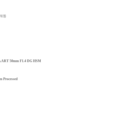
래동
A ART 50mm F1.4 DG HSM
m Processed