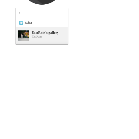
1
twitter
EastRain's gallery
EastRain