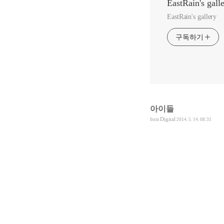
EastRain's gall
EastRain's gallery
구독하기
아이들
Digital
from
2014. 5. 14. 08:31