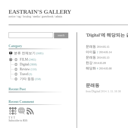
EASTRAIN'S GALLERY
notice
/
tag
/
localog
/
media
/
guestbook
/
admin
'Digital'에 해당되는 
Category
문래동
2014.05.15
아이들
2
2014.05.14
분류 전체보기
(5685)
문래동
2014.05.13
FILM
(2465)
한강
2014.05.09
Digital
(2808)
해당화
Review
4
2014.05.08
(110)
Travel
(3)
기타 등등
(258)
문래동
Recent Post
Digital
from
2014. 5. 15. 10:38
Recent Comment
T
Y
T
Subscribe to RSS