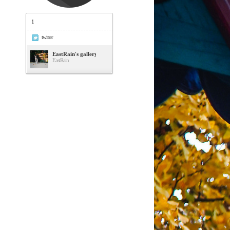
1
twitter
EastRain's gallery
EastRain