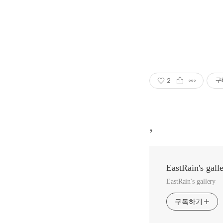
2
구
,
EastRain's gall
EastRain's gallery
구독하기